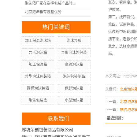
其次，看厚度。
泡沫箱厂家在选择包装产品时...
护效果。
北京泡沫箱有哪些优势
第三，按压测试
第四，试用包装
热门关键词
运过程中出现塌
接下来，看报价
加工保温泡沫箱
泡沫异形
总之，选择高质
异形泡沫箱
异形泡沫外包装
品。
加工保温箱
高端泡沫箱
本文网址：http://www
异型泡沫包装箱
泡沫包装制品
圆桶泡沫包箱
保鲜泡沫箱
关键词：
北京泡沫
泡沫包装盒
小型泡沫箱
上一篇：
北京泡沫
下一篇：
制约泡沫
联系我们
最近浏览：
廊坊荣创包装制品有限公司