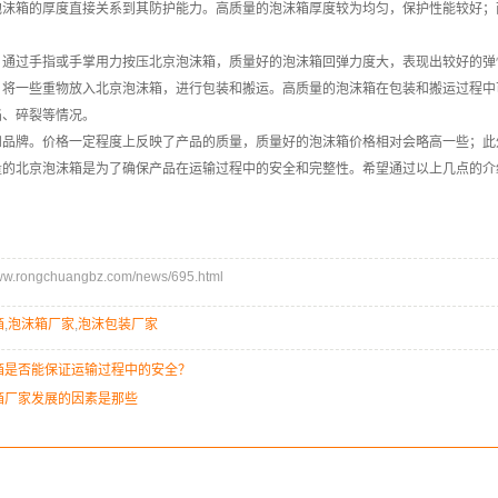
泡沫箱的厚度直接关系到其防护能力。高质量的泡沫箱厚度较为均匀，保护性能较好；
。通过手指或手掌用力按压
北京泡沫箱
，质量好的泡沫箱回弹力度大，表现出较好的弹
。将一些重物放入
北京泡沫箱
，进行包装和搬运。高质量的泡沫箱在包装和搬运过程中
陷、碎裂等情况。
和品牌。价格一定程度上反映了产品的质量，质量好的泡沫箱价格相对会略高一些；此
量的
北京泡沫箱
是为了确保产品在运输过程中的安全和完整性。希望通过以上几点的介
.rongchuangbz.com/news/695.html
箱
,
泡沫箱厂家
,
泡沫包装厂家
箱是否能保证运输过程中的安全？
箱厂家发展的因素是那些