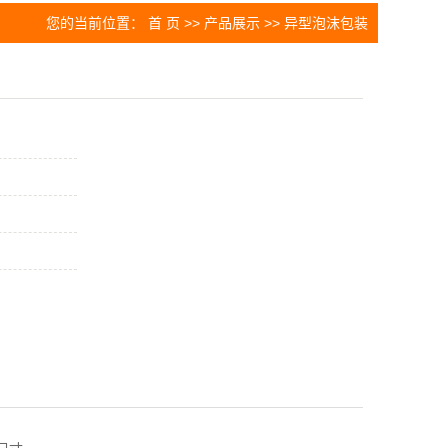
您的当前位置：
首 页
>>
产品展示
>>
异型泡沫包装