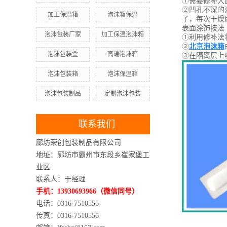
①需要修补大
②凹孔不深的
加工保温箱
泡沫箱保温
子，每次干燥
表面涂饰技法
泡沫包装厂家
加工保温泡沫箱
①利用修补法
②
北京泡沫箱
泡沫包装盒
高端泡沫箱
③在隔离层上
泡沫包装箱
泡沫保温箱
泡沫包装制品
定制泡沫包装
联系我们
廊坊荣创包装制品有限公司
地址：廊坊市霸州市东段乡崔家堡工
业区
联系人：于经理
手机：13930693966（微信同号）
电话：0316-7510555
传真：0316-7510556