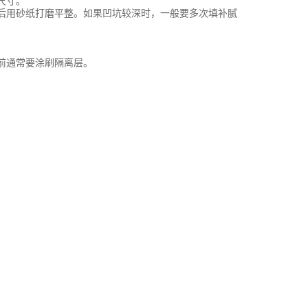
尺寸。
后用砂纸打磨平整。如果凹坑较深时，一般要多次填补腻
前通常要涂刷隔离层。