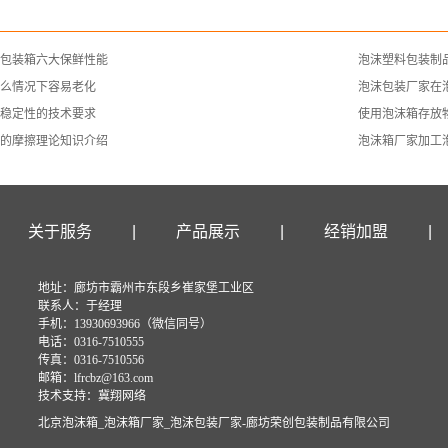
包装箱六大保鲜性能
泡沫塑料包装制
么情况下容易老化
泡沫包装厂家在
稳定性的技术要求
使用泡沫箱存放
的摩擦理论知识介绍
泡沫箱厂家加工
关于服务
|
产品展示
|
经销加盟
|
地址：廊坊市霸州市东段乡崔家堡工业区
联系人：于经理
手机：13930693966（微信同号）
电话：0316-7510555
传真：0316-7510556
邮箱：lfrcbz@163.co
m
技术支持：
冀翔网络
北京泡沫箱_泡沫箱厂家_泡沫包装厂家-廊坊荣创包装制品有限公司